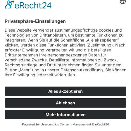
Bei einem Klick auf den folgenden Link werden Sie zu
Komoot weiter geleitet. Dort können Sie nach einem
passenden Angebot suchen.
Wir haben die Suche bereits voreingestellt, so dass sofort
Angebote rund um Lonnig im Umkreis von 5km
abgebildet werden.
Freizeitgestaltung rund um Lonnig mit Komoot
© Copyright 2022 by Ortsgemeinde Lonnig |
Cookie-
Einstellungen
|
Impressum
|
Datenschutzerklärung
|
Letze Aktualisierung: 30.07.2026 05:54