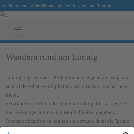
Willkommen auf der Homepage der Ortsgemeinde Lonnig
Wandern rund um Lonnig
Lonnig liegt in einer sehr ländlichen Gegend, die ringsum
sehr viele Sehenswürdigkeiten, wie z.B. den Laacher See,
bietet.
Ob wandern, laufen oder mountainbiking, für fast jede Art
der Freizeitgestaltung sind Möglichkeiten gegeben.
Rennsportbegeisterte können sich freuen, denn die "grüne
Hölle", der Nürburgring, liegt in fast unmittelbarer Nähe.