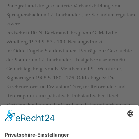
Pfalzgraf und die gescheiterte Verbandsbildung von
Springiersbach im 12. Jahrhundert, in: Secundum regu lam
vivere.
Festschrift für N. Backmund, hrsg. von G. Melville,
Windberg 1978 S. 87 - 103. Neu abgedruckt
in: Odilo Engels: Stauferstudien. Beiträge zur Geschichte
der Staufer im 12. Jahrhundert. Festgabe zu seinem 60.
Geburtstag, hrsg. von E. Meuthen und St. Weinfurter,
Sigmaringen 1988 S. 160 - 176. Odilo Engels: Die
Kirchenreform im Erzbistum Trier, in: Reformidee und
Reformpolitik im spätsalisch-frühstaufischen Reich.
Vorträge der Tagung der Gesellschaft für mittelrheinische
Kirchengeschichte vom 11. bis 13. September 1991 in
Trier, hrsg. von St. Weinfurter, Mainz 1992 (Quellen und
Abhandlungen zur mittelrheinischen Kirchengeschichte